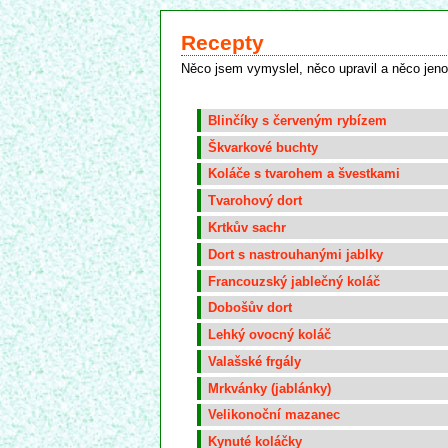
Recepty
Něco jsem vymyslel, něco upravil a něco jeno
Blinčíky s červeným rybízem
Škvarkové buchty
Koláče s tvarohem a švestkami
Tvarohový dort
Krtkův sachr
Dort s nastrouhanými jablky
Francouzský jablečný koláč
Dobošův dort
Lehký ovocný koláč
Valašské frgály
Mrkvánky (jablánky)
Velikonoční mazanec
Kynuté koláčky