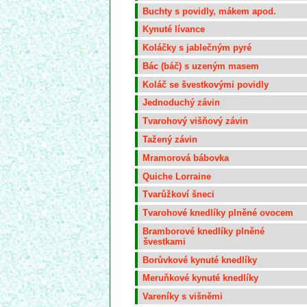
Buchty s povidly, mákem apod.
Kynuté lívance
Koláčky s jablečným pyré
Bác (báč) s uzeným masem
Koláč se švestkovými povidly
Jednoduchý závin
Tvarohový višňový závin
Tažený závin
Mramorová bábovka
Quiche Lorraine
Tvarůžkoví šneci
Tvarohové knedlíky plněné ovocem
Bramborové knedlíky plněné
švestkami
Borůvkové kynuté knedlíky
Meruňkové kynuté knedlíky
Vareníky s višněmi