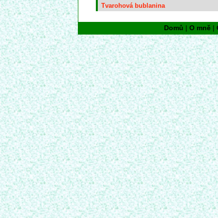
Tvarohová bublanina
Domů
|
O mně
|