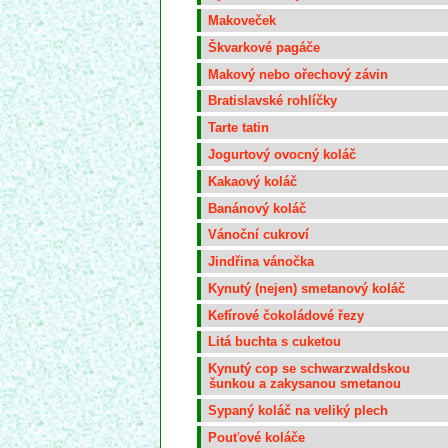
Makoveček
Škvarkové pagáče
Makový nebo ořechový závin
Bratislavské rohlíčky
Tarte tatin
Jogurtový ovocný koláč
Kakaový koláč
Banánový koláč
Vánoční cukroví
Jindřina vánočka
Kynutý (nejen) smetanový koláč
Kefírové čokoládové řezy
Litá buchta s cuketou
Kynutý cop se schwarzwaldskou
šunkou a zakysanou smetanou
Sypaný koláč na veliký plech
Pouťové koláče