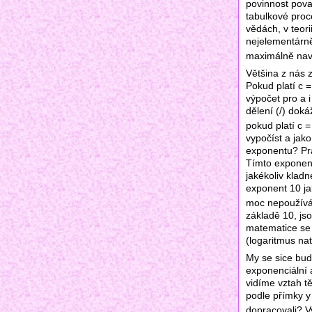
povinnost pova
tabulkové proce
vědách, v teor
nejelementárněj
maximálně nav
Většina z nás z
Pokud platí c 
výpočet pro a i
dělení (/) doká
pokud platí c =
vypočíst a jak
exponentu? Prá
Tímto exponent
jakékoliv klad
exponent 10 j
moc nepoužívá,
základě 10, jso
matematice se 
(logaritmus nat
My se sice bud
exponenciální 
vidíme vztah tě
podle přímky y
dopracovali? V