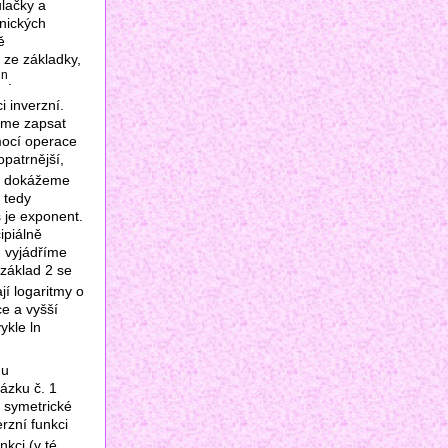
ulačky a
hnických
ě
 ze základky,
n
2
.
i inverzní.
žeme zapsat
omocí operace
opatrnější,
í dokážeme
 tedy
 je exponent.
ipiálně
u vyjádříme
základ 2 se
í logaritmy o
ce a vyšší
ykle ln
hu
ázku č. 1
u symetrické
rzní funkci
nkci (v té