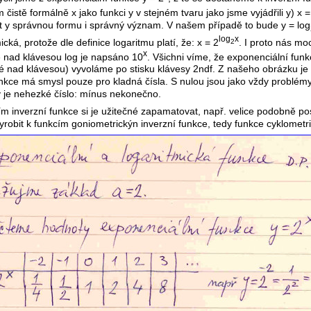
 čistě formálně x jako funkci y v stejném tvaru jako jsme vyjádřili y) x =
 y správnou formu i správný význam. V našem případě to bude y = log
log
x
ická, protože dle definice logaritmu platí, že: x = 2
. I proto nás mo
2
x
e nad klávesou log je napsáno 10
. Všichni víme, že exponenciální funkc
 nad klávesou) vyvoláme po stisku klávesy 2ndf. Z našeho obrázku je 
unkce má smysl pouze pro kladná čísla. S nulou jsou jako vždy problémy
y je nehezké číslo: mínus nekonečno.
ním inverzní funkce si je užitečné zapamatovat, např. velice podobně p
robit k funkcím goniometrickýn inverzní funkce, tedy funkce cyklometr