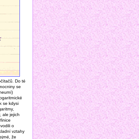
čítačů. Do té
 mocniny se
 neumí)
logaritmické
k se kdysi
garitmy,
ale jejich
finice
vodili o
kladní vztahy
řejmé, že