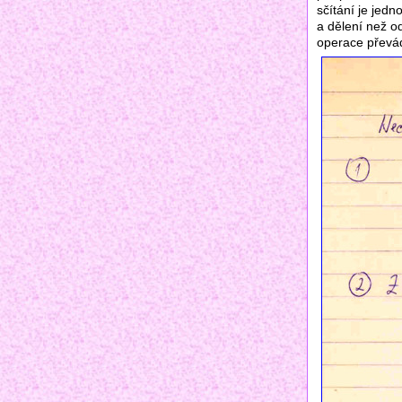
sčítání je jed
a dělení než od
operace převádě