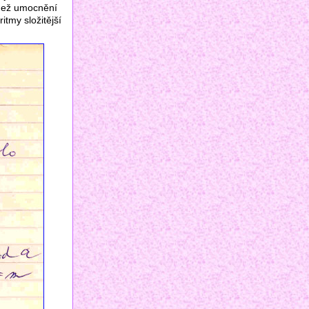
 než umocnění
itmy složitější