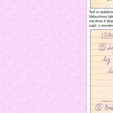
Teď si ukážeme,
Valouchovy tab
má dnes k disp
např. v zmíněné