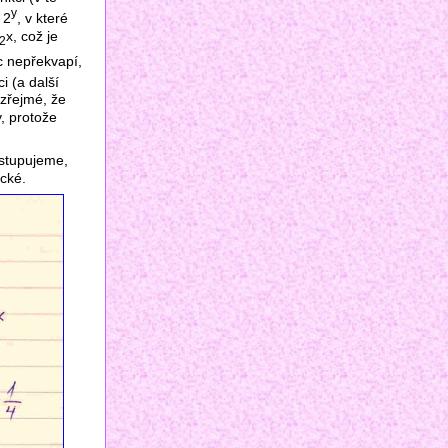
y
 2
, v které
x, což je
2
c nepřekvapí,
i (a další
zřejmé, že
, protože
ostupujeme,
ické.