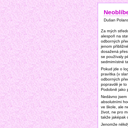
Neoblíb
Dušan Polan
Za mých středo
alespoň na sta
odborných před
jenom přibližné
dosažená přesn
se používaly p
sedmimístné tab
Pokud jde o log
pravítka (v sla
odborných před
popravdě je to 
Podobně jako po
Nedávno jsem s
absolutními ho
ve škole, ale 
život, ne pro m
takže jaképak c
Jenomže někdy 