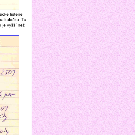
sické tištěné
kalkulačku. Tu
 je vyšší než