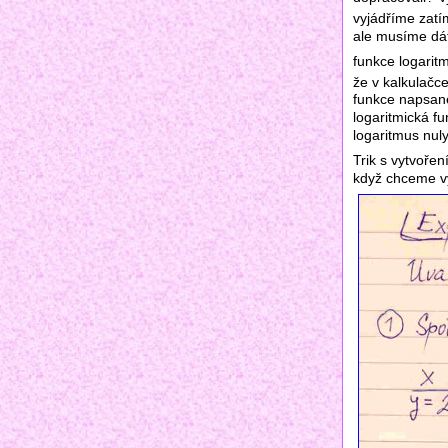
vyjádříme zatím
ale musíme dát
funkce logaritm
že v kalkulačc
funkce napsané
logaritmická f
logaritmus nul
Trik s vytvoře
když chceme vy