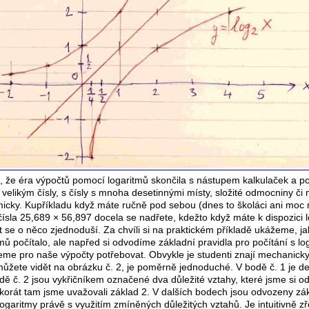
li, že éra výpočtů pomocí logaritmů skončila s nástupem kalkulaček a po
 velikým čísly, s čísly s mnoha desetinnými místy, složité odmocniny či
itmicky. Kupříkladu když máte ručně pod sebou (dnes to školáci ani moc
čísla 25,689 × 56,897 docela se nadřete, kdežto když máte k dispozici 
t se o něco zjednoduší. Za chvíli si na praktickém příkladě ukážeme, ja
ů počítalo, ale napřed si odvodíme základní pravidla pro počítání s lo
eme pro naše výpočty potřebovat. Obvykle je studenti znají mechanicky, 
můžete vidět na obrázku č. 2, je poměrně jednoduché. V bodě č. 1 je de
dě č. 2 jsou vykřičníkem označené dva důležité vztahy, které jsme si od
korát tam jsme uvažovali základ 2. V dalších bodech jsou odvozeny zá
logaritmy právě s využitím zmíněných důležitých vztahů. Je intuitivně z