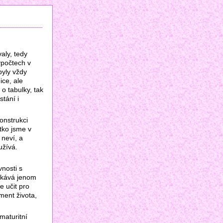
aly, tedy
ýpočtech v
byly vždy
ice, ale
o tabulky, tak
tání i
onstrukci
ítko jsme v
 neví, a
užívá.
vnosti s
otkává jenom
e učit pro
ment života,
maturitní