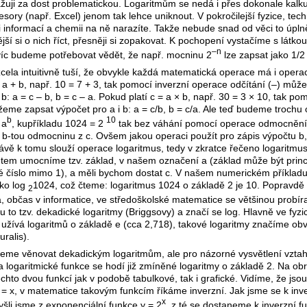
žuji za dost problematickou. Logaritmům se nedá i přes dokonale kalk
sory (např. Excel) jenom tak lehce uniknout. V pokročilejší fyzice, tec
ii informací a chemii na ně narazíte. Takže nebude snad od věci to úpln
ší si o nich říct, přesněji si zopakovat. K pochopení vystačíme s látkou
–n
íc budeme potřebovat vědět, že např. mocninu 2
lze zapsat jako 1/
cela intuitivně tuší, že obvykle každá matematická operace má i operac
= a + b, např. 10 = 7 + 3, tak pomocí inverzní operace odčítání (–) mů
 b: a = c – b, b = c – a. Pokud platí c = a × b, např. 30 = 3 × 10, tak p
žeme zapsat výpočet pro a i b: a = c/b, b = c/a. Ale teď budeme trochu 
b
10
 a
, kupříkladu 1024 = 2
tak bez váhání pomocí operace odmocněn
o b-tou odmocninu z c. Ovšem jakou operaci použít pro zápis výpočtu b,
vě k tomu slouží operace logaritmus, tedy v zkratce řečeno logaritmus
em umocníme tzv. základ, v našem označení a (základ může být princ
né číslo mimo 1), a měli bychom dostat c. V našem numerickém příklad
ako log
1024, což čteme: logaritmus 1024 o základě 2 je 10. Popravdě 
2
 občas v informatice, ve středoškolské matematice se většinou probíraj
u to tzv. dekadické logaritmy (Briggsovy) a značí se log. Hlavně ve fyzi
užívá logaritmů o základě e (cca 2,718), takové logaritmy značíme obv
uralis).
eme věnovat dekadickým logaritmům, ale pro názorné vysvětlení vzta
a logaritmické funkce se hodí již zmíněné logaritmy o základě 2. Na obr
chto dvou funkcí jak v podobě tabulkové, tak i grafické. Vidíme, že jso
 = x, v matematice takovým funkcím říkáme inverzní. Jak jsme se k inve
x
yšli jsme z exponenciální funkce y = 2
, z té se dostaneme k inverzní fu