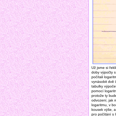
Už jsme si řek
doby výpočty s
počítali logar
vynásobit dvě 
tabulky výpoče
pomocí logaritm
protože ty bud
odvození, jak 
logaritmu, v bo
kousek výše, a
pro počítání s 