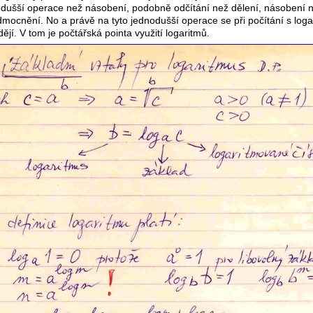
nodušší operace než násobení, podobně odčítání než dělení, násobení
mocnění. No a právě na tyto jednodušší operace se při počítání s logar
jí. V tom je počtářská pointa využití logaritmů.