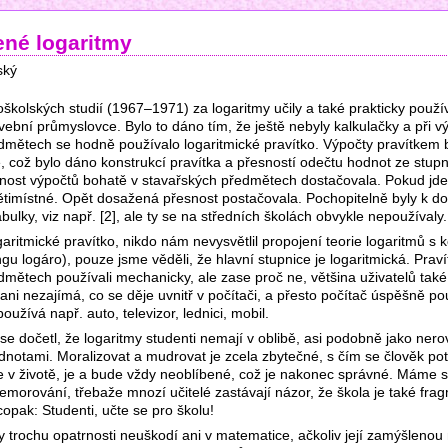
ené logaritmy
ský
školských studií (1967–1971) za logaritmy učily a také prakticky použív
vební průmyslovce. Bylo to dáno tím, že ještě nebyly kalkulačky a při v
mětech se hodně používalo logaritmické pravítko. Výpočty pravítkem 
, což bylo dáno konstrukcí pravítka a přesností odečtu hodnot ze stupn
ost výpočtů bohatě v stavařských předmětech dostačovala. Pokud jde 
ětimístné. Opět dosažená přesnost postačovala. Pochopitelně byly k dos
ulky, viz např. [2], ale ty se na středních školách obvykle nepoužívaly.
aritmické pravítko, nikdo nám nevysvětlil propojení teorie logaritmů s k
ngu logáro), pouze jsme věděli, že hlavní stupnice je logaritmická. Prav
mětech používali mechanicky, ale zase proč ne, většina uživatelů také
ani nezajímá, co se děje uvnitř v počítači, a přesto počítač úspěšně po
užívá např. auto, televizor, lednici, mobil.
e dočetl, že logaritmy studenti nemají v oblibě, asi podobně jako nero
dnotami. Moralizovat a mudrovat je zcela zbytečné, s čím se člověk p
ne v životě, je a bude vždy neoblíbené, což je nakonec správné. Máme s
emorování, třebaže mnozí učitelé zastávají názor, že škola je také frag
opak: Studenti, učte se pro školu!
trochu opatrnosti neuškodí ani v matematice, ačkoliv její zamýšlenou 